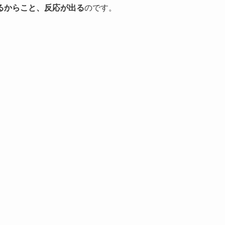
るからこと、反応が出る
のです。
。
。