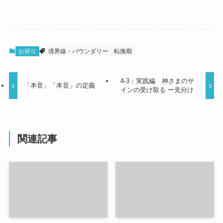
お祈り
境界線・バウンダリー
転換期
4-3：実践編 神さまのサ
「本音」「本音」の定義
インの受け取る ー見分け
関連記事